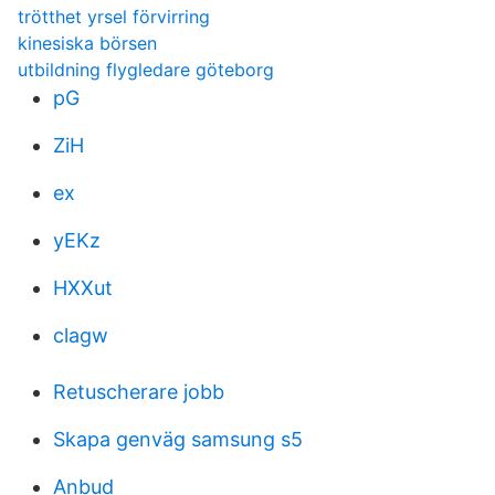
trötthet yrsel förvirring
kinesiska börsen
utbildning flygledare göteborg
pG
ZiH
ex
yEKz
HXXut
clagw
Retuscherare jobb
Skapa genväg samsung s5
Anbud