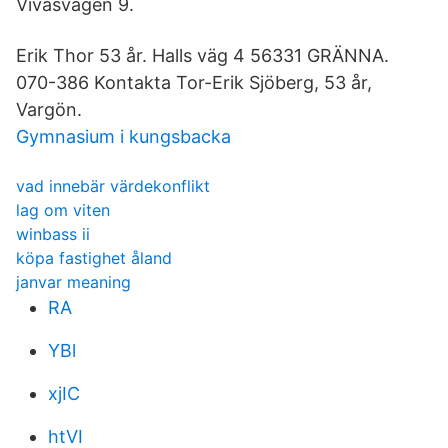
Vivåsvägen 9.
Erik Thor 53 år. Halls väg 4 56331 GRÄNNA.
070-386 Kontakta Tor-Erik Sjöberg, 53 år,
Vargön.
Gymnasium i kungsbacka
vad innebär värdekonflikt
lag om viten
winbass ii
köpa fastighet åland
janvar meaning
RA
YBl
xjIC
htVI