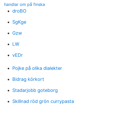
handlar om på finska
droBO
SgKge
Gzw
LW
vEDr
Pojke på olika dialekter
Bidrag körkort
Stadarjobb goteborg
Skillnad röd grön currypasta