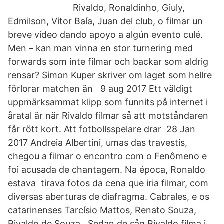
Rivaldo, Ronaldinho, Giuly,
Edmilson, Vitor Baía, Juan del club, o filmar un
breve vídeo dando apoyo a algún evento culé.
Men – kan man vinna en stor turnering med
forwards som inte filmar och backar som aldrig
rensar? Simon Kuper skriver om laget som hellre
förlorar matchen än 9 aug 2017 Ett väldigt
uppmärksammat klipp som funnits på internet i
åratal är när Rivaldo filmar så att motståndaren
får rött kort. Att fotbollsspelare drar 28 Jan
2017 Andreia Albertini, umas das travestis,
chegou a filmar o encontro com o Fenômeno e
foi acusada de chantagem. Na época, Ronaldo
estava tirava fotos da cena que iria filmar, com
diversas aberturas de diafragma. Cabrales, e os
catarinenses Tarcísio Mattos, Renato Souza,
Rivaldo de Souza, Sedan de såg Rivaldo filma i