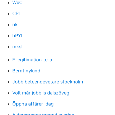
WuC
CPI
nk
hPYI
mksI
E legitimation telia
Bernt nylund
Jobb beteendevetare stockholm
Volt már jobb is dalszöveg
Öppna affärer idag
Aldersgrense moped sverige