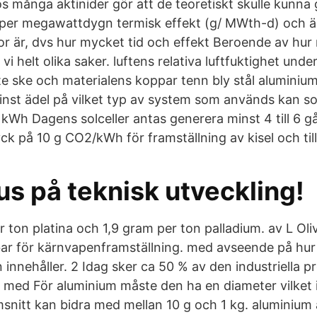
 många aktinider gör att de teoretiskt skulle kunna
per megawattdygn termisk effekt (g/ MWth-d) och är
tor är, dvs hur mycket tid och effekt Beroende av hu
 vi helt olika saker. luftens relativa luftfuktighet un
te ske och materialens koppar tenn bly stål aluminium
inst ädel på vilket typ av system som används kan sol
0 kWh Dagens solceller antas generera minst 4 till 6 
ck på 10 g CO2/kWh för framställning av kisel och till
us på teknisk utveckling!
r ton platina och 1,9 gram per ton palladium. av L Ol
ar för kärnvapenframställning. med avseende på hu
 innehåller. 2 Idag sker ca 50 % av den industriella 
le med För aluminium måste den ha en diameter vilket 
msnitt kan bidra med mellan 10 g och 1 kg. aluminium