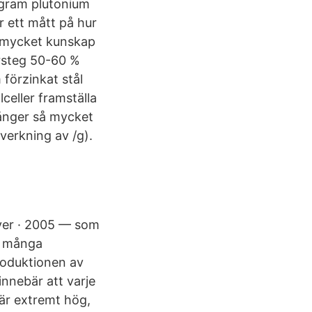
 gram plutonium
 ett mått på hur
r mycket kunskap
dersteg 50-60 %
 förzinkat stål
celler framställa
gånger så mycket
verkning av /g).
iver · 2005 — som
r många
produktionen av
innebär att varje
 är extremt hög,