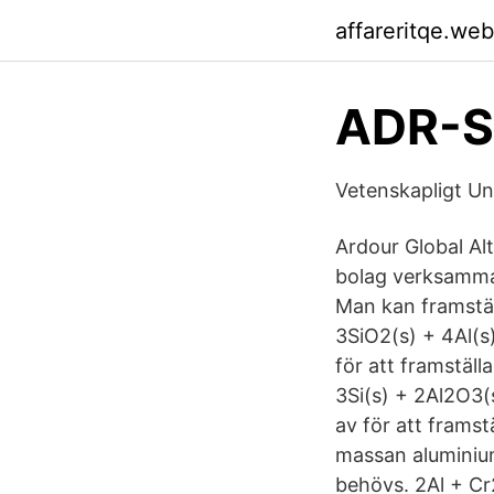
affareritqe.we
ADR-S
Vetenskapligt U
Ardour Global Alt
bolag verksamma
Man kan framställ
3SiO2(s) + 4Al(s
för att framställ
3Si(s) + 2Al2O3(
av för att framst
massan aluminium
behövs. 2Al + Cr