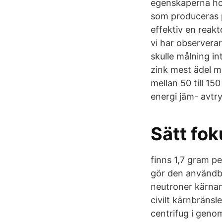
egenskaperna hos
som produceras 
effektiv en reak
vi har observerar
skulle målning in
zink mest ädel m
mellan 50 till 15
energi jäm- avtry
Sätt fok
finns 1,7 gram pe
gör den användb
neutroner kärnan
civilt kärnbräns
centrifug i geno