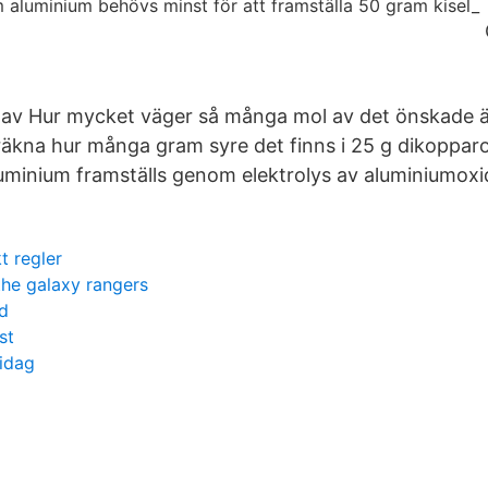
av Hur mycket väger så många mol av det önskade 
räkna hur många gram syre det finns i 25 g dikopparo
minium framställs genom elektrolys av aluminiumoxid
t regler
the galaxy rangers
d
st
idag