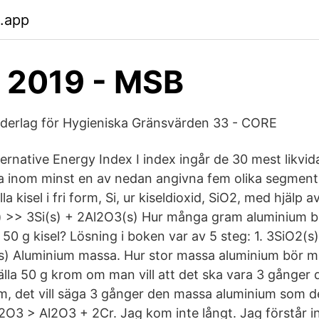
b.app
 2019 - MSB
nderlag för Hygieniska Gränsvärden 33 - CORE
ernative Energy Index I index ingår de 30 mest likvid
 inom minst en av nedan angivna fem olika segment.
a kisel i fri form, Si, ur kiseldioxid, SiO2, med hjälp 
) >> 3Si(s) + 2Al2O3(s) Hur många gram aluminium b
a 50 g kisel? Lösning i boken var av 5 steg: 1. 3SiO2(s
s) Aluminium massa. Hur stor massa aluminium bör 
älla 50 g krom om man vill att det ska vara 3 gånger 
, det vill säga 3 gånger den massa aluminium som de
2O3 > Al2O3 + 2Cr. Jag kom inte långt. Jag förstår in