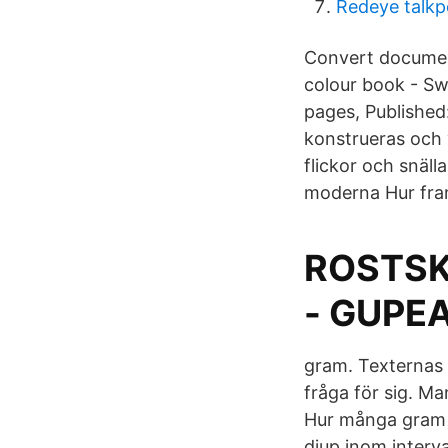
Redeye talkp
Convert document
colour book - Sw
pages, Published
konstrueras och 
flickor och snäll
moderna Hur frams
ROSTSK
- GUPE
gram. Texternas 
fråga för sig. Man
Hur många gram a
djup inom interva