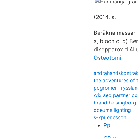
(2014, s.
Beräkna massan 
a, b och c d) Be
dikopparoxid ALu
Osteotomi
andrahandskontrak
the adventures of 
pogromer i rysslan
wix seo partner co
brand helsingborg 
odeums lighting
s-kpi ericsson
Pp