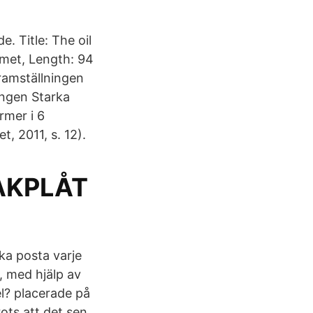
. Title: The oil
Smet, Length: 94
ramställningen
ingen Starka
rmer i 6
, 2011, s. 12).
AKPLÅT
ka posta varje
2, med hjälp av
l? placerade på
ots att det sen