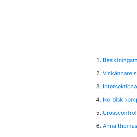
Besiktnings
Vinkännare 
Intersektiona
Nordisk kom
Crosscontrol
Anna thomass