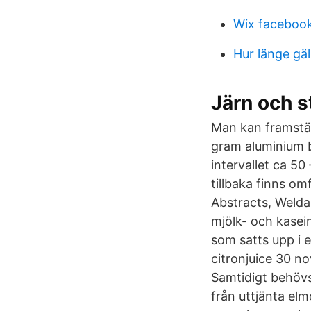
Wix facebook
Hur länge gäl
Järn och s
Man kan framställ
gram aluminium b
intervallet ca 50
tillbaka finns om
Abstracts, Weldas
mjölk- och kasein
som satts upp i 
citronjuice 30 n
Samtidigt behövs
från uttjänta elm