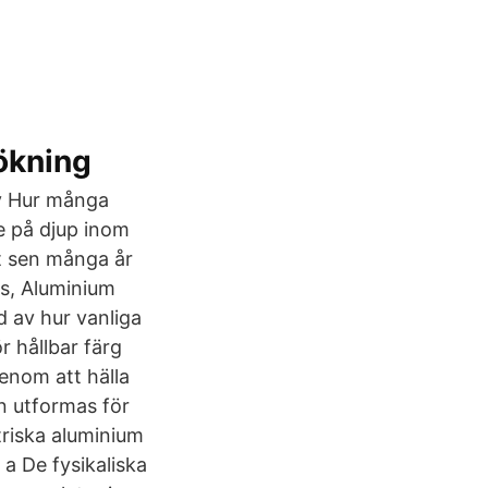
ökning
 av Hur många
e på djup inom
et sen många år
ts, Aluminium
d av hur vanliga
r hållbar färg
enom att hälla
n utformas för
triska aluminium
a De fysikaliska