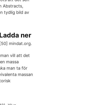
n Abstracts,
 tydlig bild av
Ladda ner
[50] mindat.org.
an vill att det
den massa
ska man ta för
kvivalenta massan
torisk