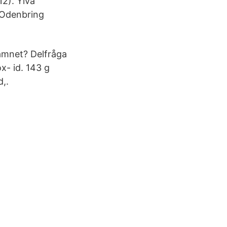
12). Ylva
Odenbring
ämnet? Delfråga
x- id. 143 g
,.