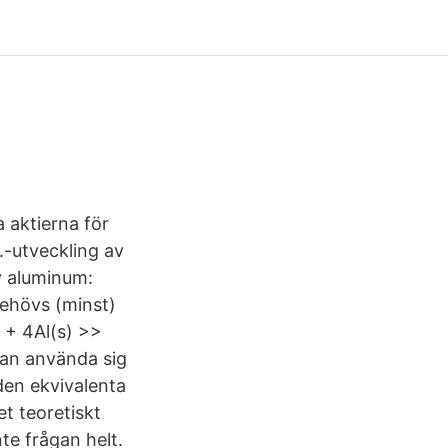
a aktierna för
-utveckling av
av aluminum:
ehövs (minst)
) + 4Al(s) >>
man använda sig
den ekvivalenta
t teoretiskt
te frågan helt.