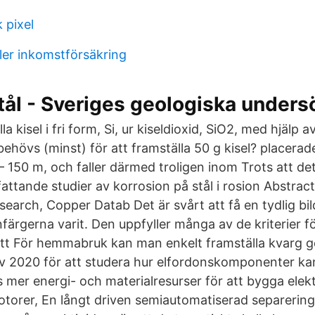
 pixel
ler inkomstförsäkring
tål - Sveriges geologiska unders
a kisel i fri form, Si, ur kiseldioxid, SiO2, med hjälp
ehövs (minst) för att framställa 50 g kisel? placerad
 – 150 m, och faller därmed troligen inom Trots att d
fattande studier av korrosion på stål i rosion Abstrac
earch, Copper Datab Det är svårt att få en tydlig bil
färgerna varit. Den uppfyller många av de kriterier fö
ett För hemmabruk kan man enkelt framställa kvarg g
ov 2020 för att studera hur elfordonskomponenter ka
 mer energi- och materialresurser för att bygga elek
otorer, En långt driven semiautomatiserad separering 