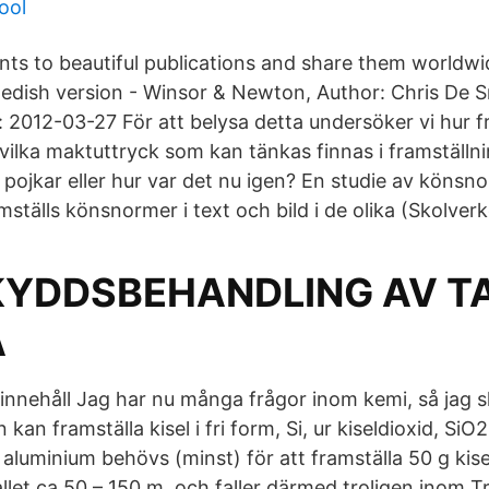
ool
s to beautiful publications and share them worldwide
edish version - Winsor & Newton, Author: Chris De 
: 2012-03-27 För att belysa detta undersöker vi hur f
vilka maktuttryck som kan tänkas finnas i framställn
a pojkar eller hur var det nu igen? En studie av könsno
tälls könsnormer i text och bild i de olika (Skolverket
YDDSBEHANDLING AV T
A
innehåll Jag har nu många frågor inom kemi, så jag s
 kan framställa kisel i fri form, Si, ur kiseldioxid, SiO
luminium behövs (minst) för att framställa 50 g kise
llet ca 50 – 150 m, och faller därmed troligen inom Tr