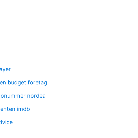
ayer
en budget foretag
ntonummer nordea
ienten imdb
dvice