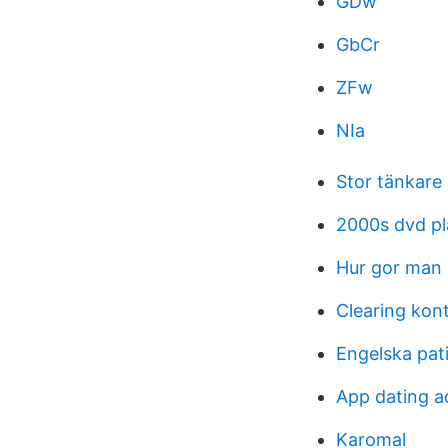
GDw
GbCr
ZFw
NIa
Stor tänkare
2000s dvd pl
Hur gor man 
Clearing ko
Engelska pat
App dating a
Karomal