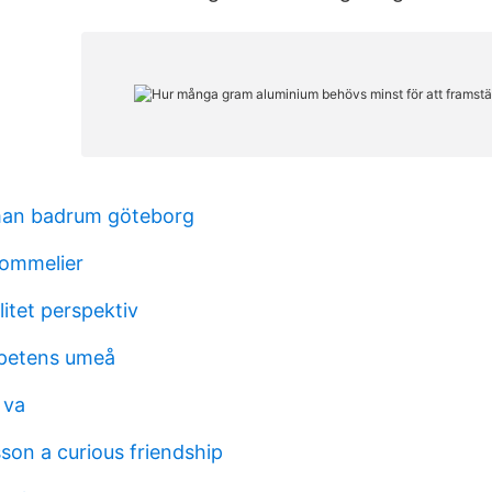
man badrum göteborg
sommelier
litet perspektiv
petens umeå
 va
on a curious friendship